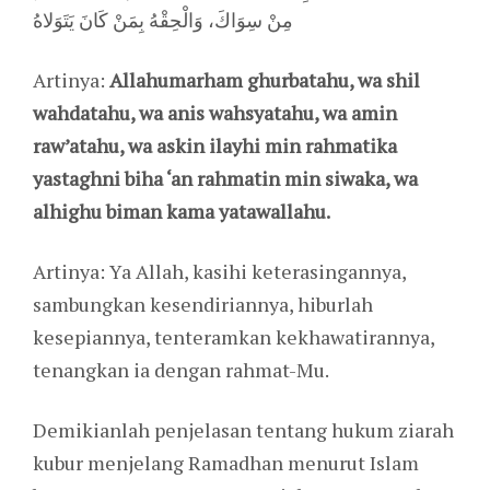
مِنْ سِوَاكَ، وَالْحِقْهُ بِمَنْ كَانَ يَتَوَلاهُ
Artinya:
Allahumarham ghurbatahu, wa shil
wahdatahu, wa anis wahsyatahu, wa amin
raw’atahu, wa askin ilayhi min rahmatika
yastaghni biha ‘an rahmatin min siwaka, wa
alhighu biman kama yatawallahu.
Artinya: Ya Allah, kasihi keterasingannya,
sambungkan kesendiriannya, hiburlah
kesepiannya, tenteramkan kekhawatirannya,
tenangkan ia dengan rahmat-Mu.
Demikianlah penjelasan tentang hukum ziarah
kubur menjelang Ramadhan menurut Islam