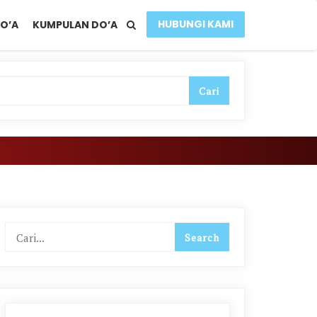
HUBUNGI KAMI
O’A
KUMPULAN DO’A