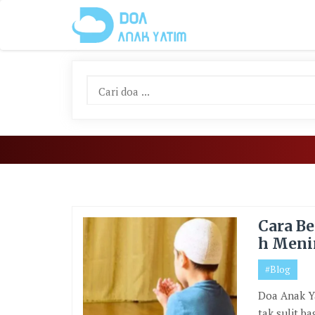
Skip
To
Content
Cara B
h Meni
#Blog
Doa Anak Ya
tak sulit b