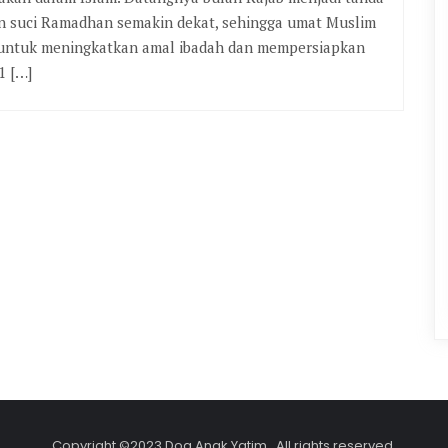
n suci Ramadhan semakin dekat, sehingga umat Muslim
 untuk meningkatkan amal ibadah dan mempersiapkan
1 […]
Copyright ©2023 Doa Anak Yatim . All rights reserved.