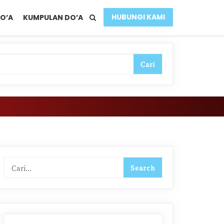
HUBUNGI KAMI
O’A
KUMPULAN DO’A