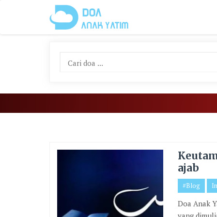
Skip
To
Content
Keutam
ajab
#Blog
I
Doa Anak Ya
yang dimuli