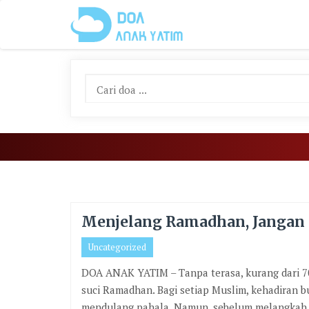
Skip
To
Content
Menjelang Ramadhan, Jangan 
Uncategorized
DOA ANAK YATIM – Tanpa terasa, kurang dari 70 h
suci Ramadhan. Bagi setiap Muslim, kehadiran b
mendulang pahala. Namun, sebelum melangkah l