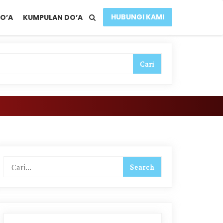
HUBUNGI KAMI
O’A
KUMPULAN DO’A