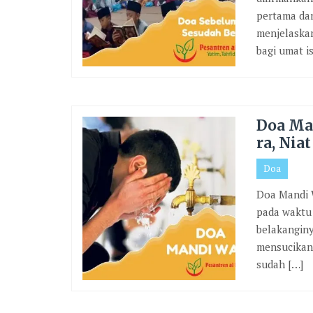
pertama dan
menjelaska
bagi umat is
Doa Man
ra, Nia
Doa
Doa Mandi W
pada waktu 
belakangin
mensucikan 
sudah […]