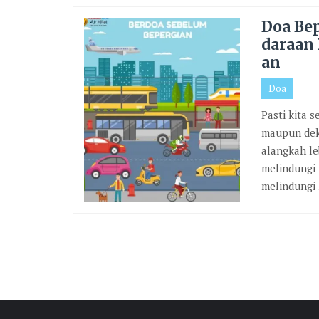
Doa Bep
daraan 
an
Doa
Pasti kita 
maupun deka
alangkah le
melindungi 
melindungi 