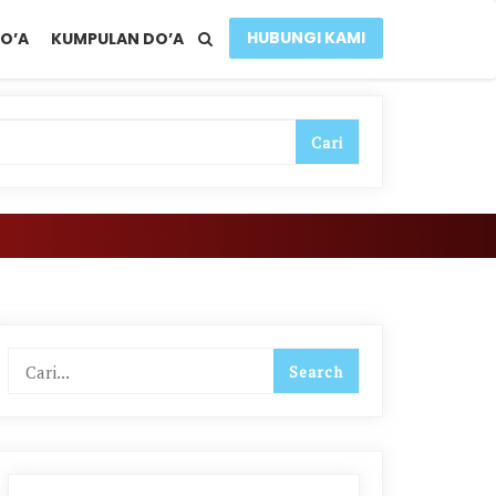
HUBUNGI KAMI
O’A
KUMPULAN DO’A