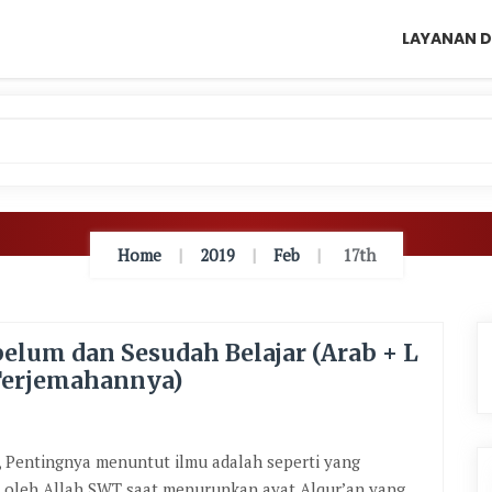
LAYANAN D
Home
2019
Feb
17th
elum dan Sesudah Belajar (Arab + L
 Terjemahannya)
, Pentingnya menuntut ilmu adalah seperti yang
n oleh Allah SWT saat menurunkan ayat Alqur’an yang