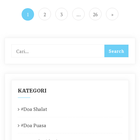
Paginasi
pos
1
2
3
…
26
»
KATEGORI
#Doa Shalat
#Doa Puasa