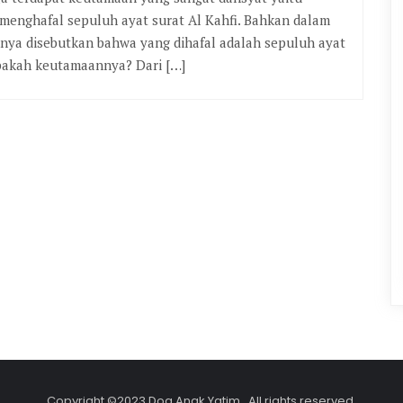
menghafal sepuluh ayat surat Al Kahfi. Bahkan dalam
nnya disebutkan bahwa yang dihafal adalah sepuluh ayat
pakah keutamaannya? Dari […]
Copyright ©2023 Doa Anak Yatim . All rights reserved.