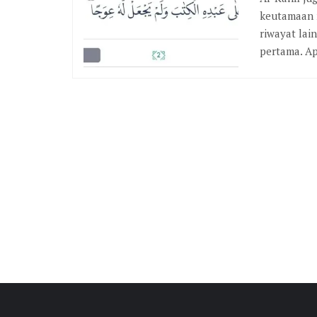
keutamaan 
riwayat lai
pertama. A