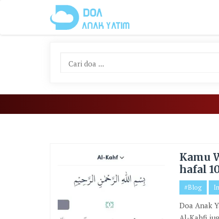
Skip
To
Content
Kamu W
hafal 1
#Blog
I
Doa Anak Y
Al-Kahfi ju