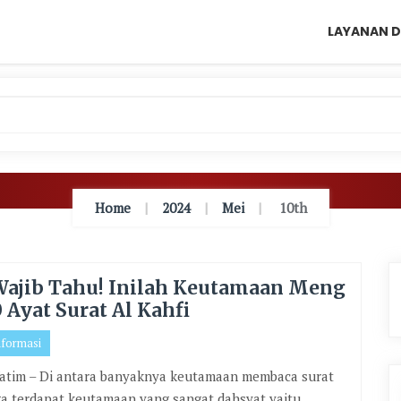
LAYANAN D
Home
2024
Mei
10th
ajib Tahu! Inilah Keutamaan Meng
0 Ayat Surat Al Kahfi
nformasi
atim – Di antara banyaknya keutamaan membaca surat
ga terdapat keutamaan yang sangat dahsyat yaitu