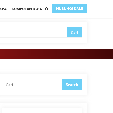
HUBUNGI KAMI
O’A
KUMPULAN DO’A