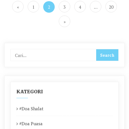
pos
«
1
2
3
4
…
20
»
KATEGORI
#Doa Shalat
#Doa Puasa