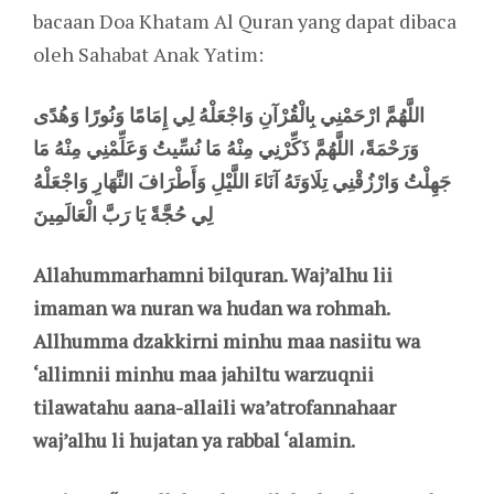
bacaan Doa Khatam Al Quran yang dapat dibaca
oleh Sahabat Anak Yatim:
اللَّهُمَّ ارْحَمْنِي بِالْقُرْآنِ وَاجْعَلْهُ لِي إِمَامًا وَنُورًا وَهُدًى
وَرَحْمَةً، اللَّهُمَّ ذَكِّرْنِي مِنْهُ مَا نُسِّيتُ وَعَلِّمْنِي مِنْهُ مَا
جَهِلْتُ وَارْزُقْنِي تِلَاوَتَهُ آنَاءَ اللَّيْلِ وَأَطْرَافَ النَّهَارِ وَاجْعَلْهُ
لِي حُجَّةً يَا رَبَّ الْعَالَمِينَ
Allahummarhamni bilquran. Waj’alhu lii
imaman wa nuran wa hudan wa rohmah.
Allhumma dzakkirni minhu maa nasiitu wa
‘allimnii minhu maa jahiltu warzuqnii
tilawatahu aana-allaili wa’atrofannahaar
waj’alhu li hujatan ya rabbal ‘alamin.