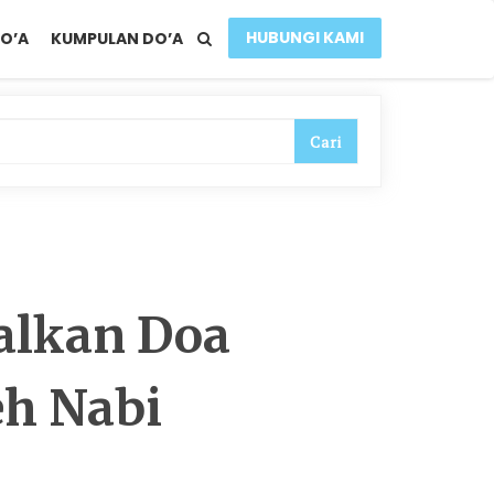
HUBUNGI KAMI
O’A
KUMPULAN DO’A
alkan Doa
eh Nabi