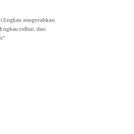
ah Engkau anugerahkan
Engkau ridhai; dan
h”