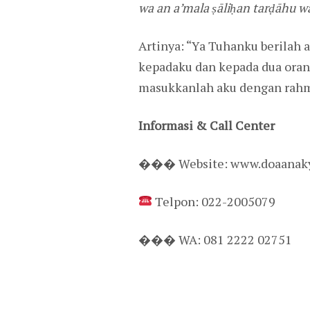
wa an a’mala ṣāliḥan tarḍāhu wa
Artinya: “Ya Tuhanku berilah
kepadaku dan kepada dua oran
masukkanlah aku dengan rah
Informasi & Call Center
��� Website: www.doaanak
Telpon: 022-2005079
��� WA: 081 2222 02751