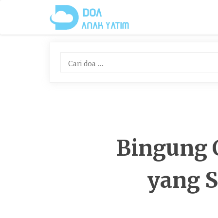
Skip
To
Content
Bingung 
yang S