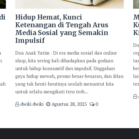
di
Hidup Hemat, Kunci
M
Ketenangan di Tengah Arus
K
Media Sosial yang Semakin
K
Impulsif
Do
n
Doa Anak Yatim - Di era media sosial dan online
ce
n
shop, kita sering kali dihadapkan pada godaan
ta
untuk hidup konsumtif dan impulsif. Unggahan
be
gaya hidup mewah, promo besar-besaran, dan iklan
la
dah
yang tak henti-hentinya seolah menuntut kita
te
untuk selalu mengikuti tren terb...
dwiki dwiki
Agustus 28, 2025
0