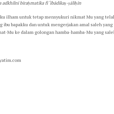
 adkhilnī biraḥmatika fī ‘ibādikaṣ-ṣāliḥīn
 aku ilham untuk tetap mensyukuri nikmat Mu yang tel
g ibu bapakku dan untuk mengerjakan amal saleh yang 
mat-Mu ke dalam golongan hamba-hamba-Mu yang sale
yatim.com