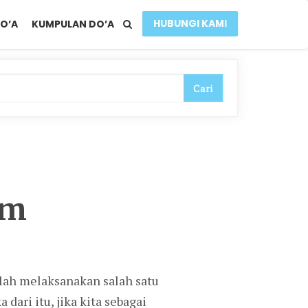
HUBUNGI KAMI
O’A
KUMPULAN DO’A
am
elah melaksanakan salah satu
ari itu, jika kita sebagai