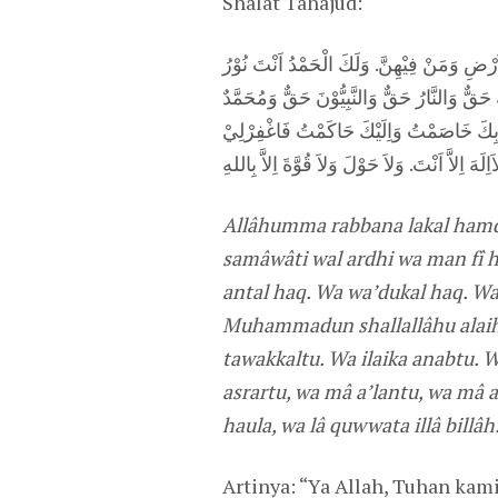
Shalat Tahajud:
َرْضِ وَمَنْ فِيْهِنَّ. وَلَكَ الْحَمْدُ اَنْتَ نُوْرُ
ٌّ وَالنَّارُ حَقٌّ وَالنَّبِيُّوْنَ حَقٌّ وَمُحَمَّدٌ
 وَبِكَ خَاصَمْتُ وَاِلَيْكَ حَاكَمْتُ فَاغْفِرْلِيْ
 اِلاَّ اَنْتَ. وَلاَ حَوْلَ وَلاَ قُوَّةَ اِلاَّ بِاللهِ
Allâhumma rabbana lakal hamdu
samâwâti wal ardhi wa man fî 
antal haq. Wa wa’dukal haq. W
Muhammadun shallallâhu alaihi
tawakkaltu. Wa ilaika anabtu. 
asrartu, wa mâ a’lantu, wa mâ a
haula, wa lâ quwwata illâ billâh
Artinya: “Ya Allah, Tuhan kam