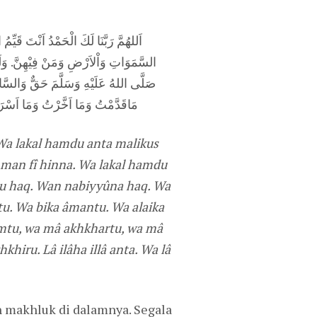
اَللهُمَّ رَبَّنَا لَكَ الْحَمْدُ اَنْتَ قَي
السَّمَوَاتِ وَاْلاَرْضِ وَمَنْ فِيْهِنَّ. وَلَكَ
صَلَّى اللهُ عَلَيْهِ وَسَلَّمَ حَقٌّ وَالسَّاع
مَاقَدَّمْتُ وَمَا اَخَّرْتُ وَمَا اَسْرَرْتُ 
Wa lakal hamdu anta malikus
 man fî hinna. Wa lakal hamdu
âru haq. Wan nabiyyûna haq. Wa
u. Wa bika âmantu. Wa alaika
amtu, wa mâ akhkhartu, wa mâ
hiru. Lâ ilâha illâ anta. Wa lâ
an makhluk di dalamnya. Segala