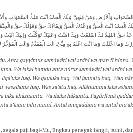
ِّمُ السَّمَوَاتِ وَاْلاَرْضِ وَمَنْ فِيْهِنَّ. وَلَكَ الْحَمْدُ اَنْتَ مَلِكُ السَّمَوَاتِ واْلا
 الْحَمْدُ اَنْتَ الْحَقُّ وَوَعْدُكَ الْحَقُّ وَلِقَاءُكَ حَقٌّ وَقَوْلُكَ حَقٌّ وَالْجَنَّةُ حَق
َةُ حَقٌّ. اَللهُمَّ لَكَ اَسْلَمْتُ وَبِكَ اَمَنْتُ وَعَلَيْكَ تَوَكَّلْتُ وَاِلَيْكَ اَنَبْتُ
وَمَا اَعْلَنْتُ وَمَا اَنْتَ اَعْلَمُ بِهِ مِنِّيْ. اَنْتَ الْمُقَدِّمُ وَاَنْتَ الْمُؤَخِّرُ لاَاِلَهَ
. Anta qayyimus samâwâti wal ardhi wa man fî hinna. 
hinna. Wa lakal hamdu anta nûrus samâwâti wal ardhi wa
a liqâ’uka haq. Wa qauluka haq. Wal jannatu haq. Wan n
 wasallama haq. Was sâ’atu haq. Allâhumma laka aslamt
Wa bika khâshamtu. Wa ilaika hâkamtu. Fagfirlî mâ qadd
nta a’lamu bihi minnî. Antal muqaddimu wa antal mu’akhk
.
i, segala puji bagi-Mu, Engkau penegak langit, bumi, d