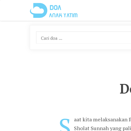
Skip
To
Content
D
S
aat kita melaksanakan I
Sholat Sunnah yang pali