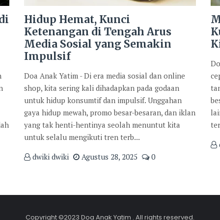
di
Hidup Hemat, Kunci
M
Ketenangan di Tengah Arus
K
Media Sosial yang Semakin
K
Impulsif
Do
n
Doa Anak Yatim - Di era media sosial dan online
ce
n
shop, kita sering kali dihadapkan pada godaan
ta
untuk hidup konsumtif dan impulsif. Unggahan
be
gaya hidup mewah, promo besar-besaran, dan iklan
la
dah
yang tak henti-hentinya seolah menuntut kita
te
untuk selalu mengikuti tren terb...
dwiki dwiki
Agustus 28, 2025
0
Copyright ©2023 Doa Anak Yatim . All rights reserved.