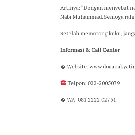
Artinya: “Dengan menyebut na
Nabi Muhammad. Semoga rahma
Setelah memotong kuku, janga
Informasi & Call Center
� Website: www.doaanakyati
Telpon: 022-2005079
� WA: 081 2222 02751