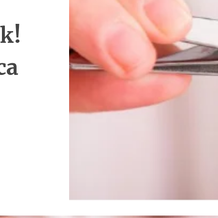
k!
ca