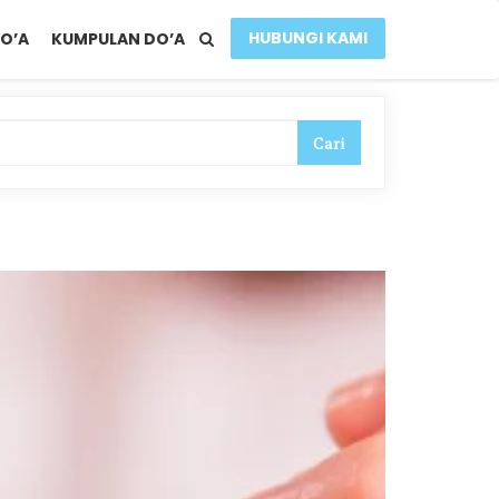
HUBUNGI KAMI
O’A
KUMPULAN DO’A