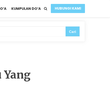
HUBUNGI KAMI
O’A
KUMPULAN DO’A
 Yang