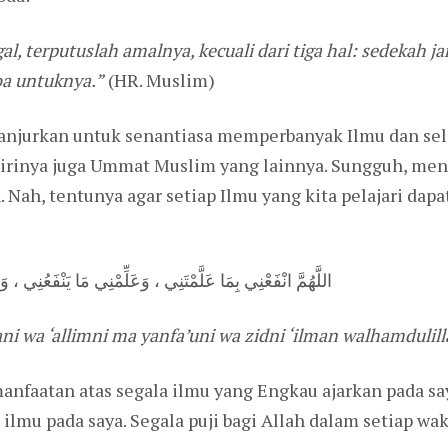
l, terputuslah amalnya, kecuali dari tiga hal: sedekah j
oa untuknya.”
(HR. Muslim)
anjurkan untuk senantiasa memperbanyak Ilmu dan sela
dirinya juga Ummat Muslim yang lainnya. Sungguh, menu
 Nah, tentunya agar setiap Ilmu yang kita pelajari dap
اللَّهُمَّ انْفَعْنِي بِمَا عَلَّمْتَنِي ، وَعَلِّمْنِي مَا يَنْفَعُنِي ، 
 wa ‘allimni ma yanfa’uni wa zidni ‘ilman walhamdulillahi
manfaatan atas segala ilmu yang Engkau ajarkan pada sa
lmu pada saya. Segala puji bagi Allah dalam setiap wak