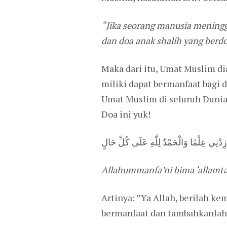
“Jika seorang manusia meningga
dan doa anak shalih yang berd
Maka dari itu, Umat Muslim di
miliki dapat bermanfaat bagi 
Umat Muslim di seluruh Dunia.
Doa ini yuk!
وَزِدْنِي عِلْمًا وَالْحَمْدُ لِلَّهِ عَلَى كُلِّ حَالٍ
Allahummanfa’ni bima ‘allamtani
Artinya: ”Ya Allah, berilah ke
bermanfaat dan tambahkanlah i