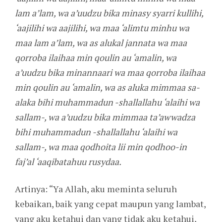
lam a’lam, wa a’uudzu bika minasy syarri kullihi,
‘aajilihi wa aajilihi, wa maa ‘alimtu minhu wa
maa lam a’lam, wa as alukal jannata wa maa
qorroba ilaihaa min qoulin au ‘amalin, wa
a’uudzu bika minannaari wa maa qorroba ilaihaa
min qoulin au ‘amalin, wa as aluka mimmaa sa-
alaka bihi muhammadun -shallallahu ‘alaihi wa
sallam-, wa a’uudzu bika mimmaa ta’awwadza
bihi muhammadun -shallallahu ‘alaihi wa
sallam-, wa maa qodhoita lii min qodhoo-in
faj’al ‘aaqibatahuu rusydaa.
Artinya: “Ya Allah, aku meminta seluruh
kebaikan, baik yang cepat maupun yang lambat,
yang aku ketahui dan yang tidak aku ketahui,