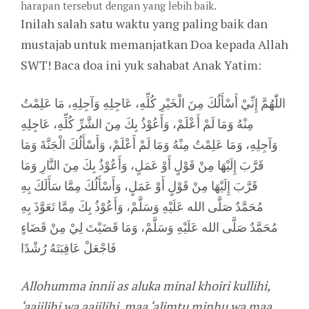
harapan tersebut dengan yang lebih baik.
Inilah salah satu waktu yang paling baik dan
mustajab untuk memanjatkan Doa kepada Allah
SWT! Baca doa ini yuk sahabat Anak Yatim:
اللّٰهُمَّ إِنِّيْ أَسْأَلُكَ مِنَ الْخَيْرِ كُلِّهِ، عَاجِلِهِ وَآجِلِهِ، مَا عَلِمْتُ
مِنْهُ وَمَا لَمْ أَعْلَمْ، وَأَعُوْذُ بِكَ مِنَ الشَّرِّ كُلِّهِ، عَاجِلِهِ
وَآجِلِهِ، وَمَا عَلِمْتُ مِنْهُ وَمَا لَمْ أَعْلَمْ، وَأَسْأَلُكَ الْجَنَّةَ وَمَا
قَرَّبَ إِلَيْهَا مِنْ قَوْلٍ أَوْ عَمَلٍ، وَأَعُوْذُ بِكَ مِنَ النَّارِ وَمَا
قَرَّبَ إِلَيْهَا مِنْ قَوْلٍ أَوْ عَمَلٍ، وَأَسْأَلُكَ مِمَّا سَأَلَكَ بِهِ
مُحَمَّدٌ صَلَّى الله عَلَيْهِ وَسَلَّمْ، وَأَعُوْذُ بِكَ مِمَّا تَعَوَّذَ بِهِ
مُحَمَّدٌ صَلَّى الله عَلَيْهِ وَسَلَّمْ، وَمَا قَضَيْتَ لِيْ مِنْ قَضَاءٍ
فَاجْعَلْ عَاقِبَتَهُ رُشْدًا
Allohumma innii as aluka minal khoiri kullihi,
‘aajilihi wa aajilihi, maa ‘alimtu minhu wa maa